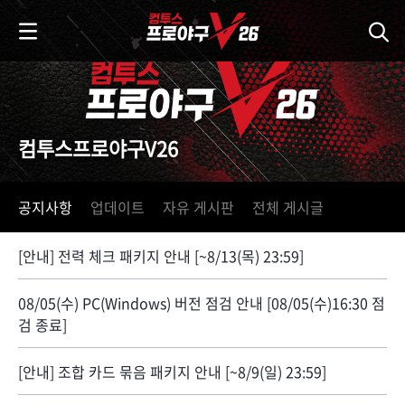
i
p
t
o
C
o
n
컴투스프로야구V26
t
e
n
공지사항
업데이트
자유 게시판
전체 게시글
t
[안내] 전력 체크 패키지 안내 [~8/13(목) 23:59]
08/05(수) PC(Windows) 버전 점검 안내 [08/05(수)16:30 점
검 종료]
[안내] 조합 카드 묶음 패키지 안내 [~8/9(일) 23:59]