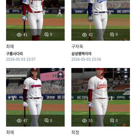
0
0
41
42
최애
구자욱
구름사다리
삼성웬떡이야
2026-05-03 23:57
2026-05-03 23:56
0
0
47
55
최애
최정