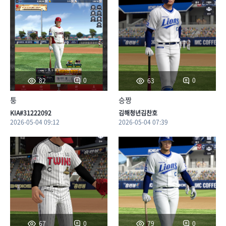
0
0
82
63
퉁
승짱
KIA#31222092
김해청년김찬호
2026-05-04 09:12
2026-05-04 07:39
0
0
67
79