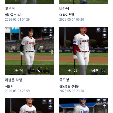
고우석
바카닉
임찬규는160
SL라이온킹
2026-05-04 04:29
2026-05-04 00:20
0
0
74
65
라뱅은 라뱅
국도영
서울시
김도영은국내용
2026-05-03 23:59
2026-05-03 23:58