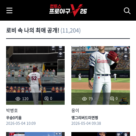
i
p
t
o
로비 속 나의 최애 공개!
(11,204)
C
o
n
t
e
n
t
0
0
120
79
박병호
웅이
우승0키움
앵그리버드미연찡
2026-05-04 10:09
2026-05-04 09:38