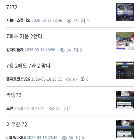
7272
지브리스튜디오
2026-03-18 23:56
0
45
7회초 키움 2안타
임자야놀자
2026-03-18 23:56
0
64
7승 2패도 7과 2 맞다
엘지트윈스V26
2026-03-18 23:52
0
62
라뱅72
오만
2026-03-18 23:51
0
55
이우찬 72
LGLWJKBS
2026-03-18 23:49
0
58