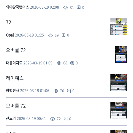
외야강국랜더스
2026-03-19 02:08
0
81
72
Opal
2026-03-19 01:25
0
69
오버률 72
대동여지됴
2026-03-19 01:09
0
68
레이예스
창법선사
2026-03-19 01:06
0
76
오버롤 72
산도리
2026-03-19 00:41
0
72