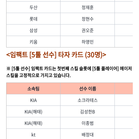
두산
정재훈
롯데
정현수
삼성
권오준
키움
하영민
<임팩트 [5툴 선수] 타자 카드 (30명)>
※ [5툴 선수] 임팩트 카드는 첫번째 스킬 슬롯에 [5툴 플레이어] 메이저
스킬을 고정적으로 가지고 있습니다.
소속팀
선수 이름
KIA
소크라테스
KIA(해태)
김성한B
KIA(해태)
이종범
kt
배정대