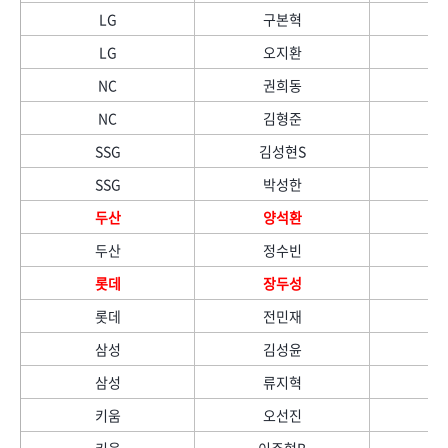
LG
구본혁
LG
오지환
NC
권희동
NC
김형준
SSG
김성현S
SSG
박성한
두산
양석환
두산
정수빈
롯데
장두성
롯데
전민재
삼성
김성윤
삼성
류지혁
키움
오선진