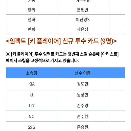
키움
이주형B
한화
문현빈
한화
이진영S
한화
채은성
<임팩트 [키 플레이어] 신규 투수 카드 (9명)>
※ [키 플레이어] 투수 임팩트 카드는 첫번째 스킬 슬롯에 [아티스트]
메이저 스킬을 고정적으로 가지고 있습니다.
소속팀
선수 이름
KIA
김도현
kt
원상현
LG
손주영
NC
손주환
SSG
문승원