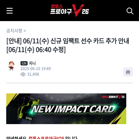
i
p
t
o
공지사항
C
[안내] 06/11(수) 신규 임팩트 선수 카드 추가 안내
o
n
[06/11(수) 06:40 수정]
t
e
지니
GM
2025-06-10 19:49
n
31,498
t
안녕하세요,
컴투스프로야구V25
입니다.