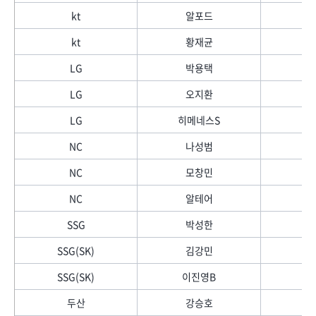
kt
알포드
kt
황재균
LG
박용택
LG
오지환
LG
히메네스S
NC
나성범
NC
모창민
NC
알테어
SSG
박성한
SSG(SK)
김강민
SSG(SK)
이진영B
두산
강승호