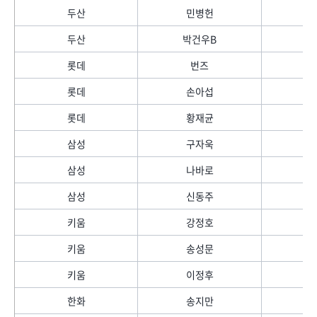
두산
민병헌
두산
박건우B
롯데
번즈
롯데
손아섭
롯데
황재균
삼성
구자욱
삼성
나바로
삼성
신동주
키움
강정호
키움
송성문
키움
이정후
한화
송지만