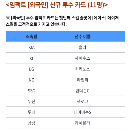
<임팩트 [외국인] 신규 투수 카드 (11명)>
※ [외국인] 투수 임팩트 카드는 첫번째 스킬 슬롯에 [에이스] 메이저
스킬을 고정적으로 가지고 있습니다.
소속팀
선수 이름
KIA
올러
kt
헤이수스
LG
치리노스
NC
라일리
SSG
앤더슨C
두산
잭로그
롯데
데이비슨S
삼성
라이블리