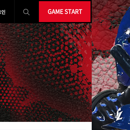
GAME START
그인