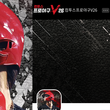
i
p
컴투스프로야구V26
t
o
C
o
n
t
e
n
t