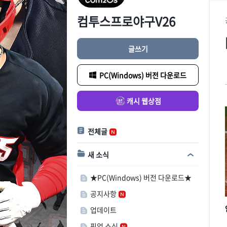
컴투스프로야구V26
글쓰기
PC(Windows) 버전 다운로드
캐시 웹상점
전체글
새 소식
★PC(Windows) 버전 다운로드★
공지사항
업데이트
픽업 소식