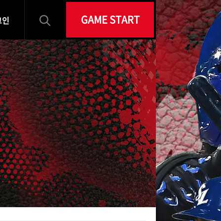
GAME START
그인