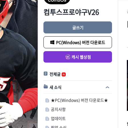
컴투스프로야구V26
글쓰기
PC(Windows) 버전 다운로드
캐시 웹상점
전체글
새 소식
★PC(Windows) 버전 다운로드★
공지사항
업데이트
픽업 소식