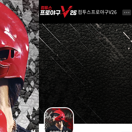
i
p
컴투스프로야구V26
t
o
C
o
n
t
e
n
t