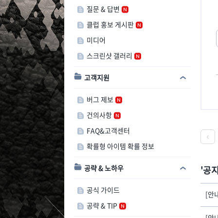
질문 & 답변
클럽 홍보 게시판
미디어
스크린샷 갤러리
고객지원
버그 제보
건의사항
FAQ&고객센터
확률형 아이템 확률 정보
공략 & 노하우
공
공식 가이드
[안
공략 & TIP
[안