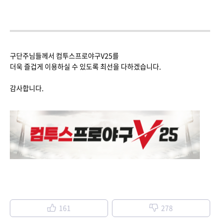
구단주님들께서 컴투스프로야구V25를
더욱 즐겁게 이용하실 수 있도록 최선을 다하겠습니다.
감사합니다.
161
278