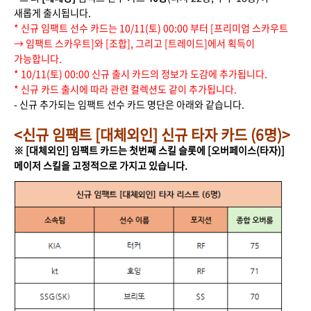
새롭게 출시됩니다.
* 신규 임팩트 선수 카드는 10/11(토) 00:00 부터 [프리미엄 스카우트
→ 임팩트 스카우트]와 [조합], 그리고 [트레이드]에서 획득이
가능합니다.
* 10/11(토) 00:00 신규 출시 카드의 정보가 도감에 추가됩니다.
* 신규 카드 출시에 따라 관련 컬렉션도 같이 추가됩니다.
- 신규 추가되는 임팩트 선수 카드 명단은 아래와 같습니다.
<신규 임팩트 [대체외인] 신규 타자 카드 (6명)>
※ [대체외인] 임팩트 카드는 첫번째 스킬 슬롯에 [오버페이스(타자)]
메이저 스킬을 고정적으로 가지고 있습니다.