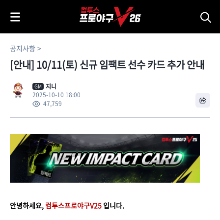
i
p
t
o
공지사항
C
[안내] 10/11(토) 신규 임팩트 선수 카드 추가 안내
o
n
t
지니
GM
2025-10-10 18:00
e
47,759
n
t
안녕하세요,
컴투스프로야구V25
입니다.