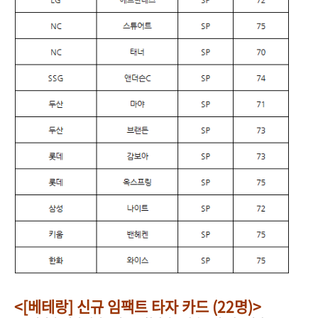
<[베테랑] 신규 임팩트 타자 카드 (22명)>