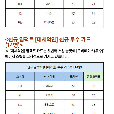
<신규 임팩트 [대체외인] 신규 투수 카드
(14명)>
※ [대체외인] 임팩트 카드는 첫번째 스킬 슬롯에 [오버페이스(투수)]
메이저 스킬을 고정적으로 가지고 있습니다.