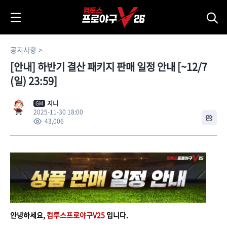
i
p
t
o
공지사항
C
[안내] 하반기 결산 패키지 판매 일정 안내 [~12/7
o
n
(일) 23:59]
t
e
지니
GM
2025-11-30 18:00
n
43,006
t
안녕하세요,
컴투스프로야구V25
입니다.