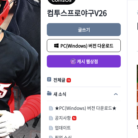
컴투스프로야구V26
글쓰기
PC(Windows) 버전 다운로드
캐시 웹상점
전체글
새 소식
★PC(Windows) 버전 다운로드★
공지사항
업데이트
픽업 소식