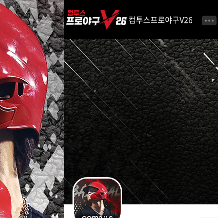
i
p
컴투스프로야구V26
t
o
C
o
n
t
e
n
t