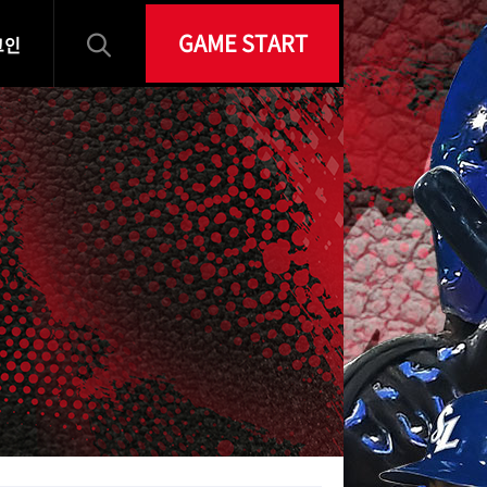
GAME START
그인