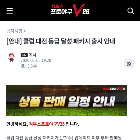
i
p
t
o
공지사항
C
[안내] 클럽 대전 등급 달성 패키지 출시 안내
o
n
t
지니
GM
2026-01-06 19:29
e
3,360
n
t
안녕하세요,
컴투스프로야구V25
입니다.
클럽 대전 등급 달성 패키지가 1/7(수) 업데이트 이후 부터 판매될