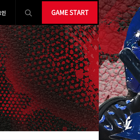
GAME START
그인