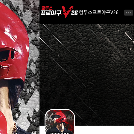
i
p
컴투스프로야구V26
t
o
C
o
n
t
e
n
t