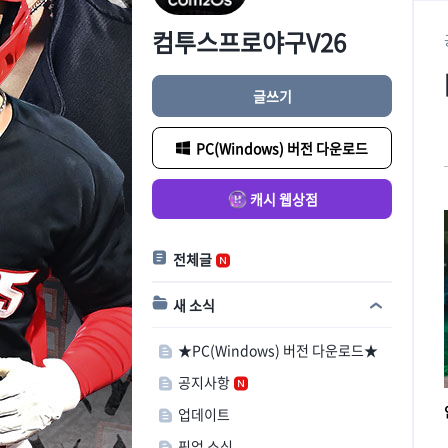
컴투스프로야구V26
글쓰기
PC(Windows) 버전 다운로드
캐시 웹상점
전체글
새 소식
★PC(Windows) 버전 다운로드★
공지사항
업데이트
픽업 소식