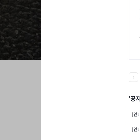
공
[안
[안내