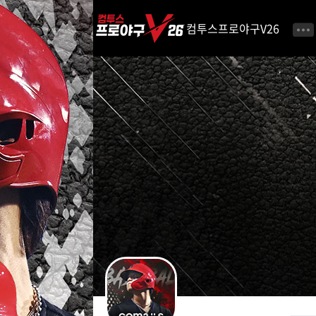
i
p
컴투스프로야구V26
t
o
C
o
n
t
e
n
t