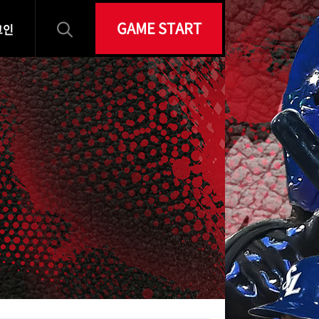
GAME START
그인