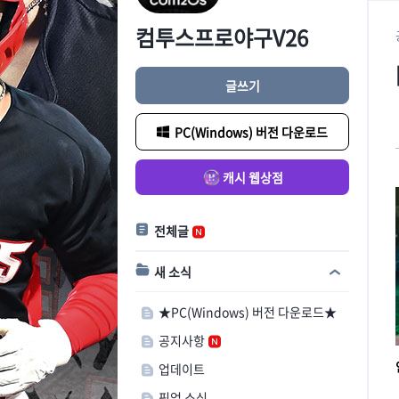
컴투스프로야구V26
글쓰기
PC(Windows) 버전 다운로드
캐시 웹상점
전체글
새 소식
★PC(Windows) 버전 다운로드★
공지사항
업데이트
픽업 소식