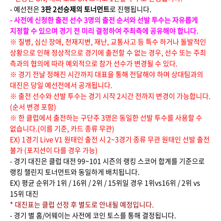
- 예선전은
3판 2선승제의 토너먼트
로 진행됩니다.
- 사전에 신청한 출전 선수 3명의 출전 순서와 선발 투수는 자유롭게
지정할 수 있으며 경기 전 미리 결정하여 주최측에 공유해야 합니다.
※ 질병, 심신 장애, 천재지변, 재난, 교통사고 등 특수 하거나 돌발적인
상황으로 인해 정상적으로 경기에 출전할 수 없는 경우, 선수 또는 주최
측과의 협의에 따라 예외적으로 참가 선수가 변경될 수 있다.
※ 경기 전날 정해진 시간까지 대표을 통해 전달해야 하며 상대팀과의
대진은 당일 예선전에서 공개됩니다.
※ 출전 선수와 선발 투수는 경기 시작 2시간 전까지 변경이 가능합니다.
(순서 변경 포함)
※ 한 클럽에서 출전하는 구단주 3명은 동일한 선발 투수를 사용할 수
없습니다.(이름 기준, 카드 종류 무관)
EX) 1경기 Live V1 원태인 출전 시 2~3경기 종류 무관 원태인 선발 출전
불가 (포지션이 다를 경우 가능)
- 경기 대진은
클럽 대전 99~101 시즌
의 랭킹 스코어 합계를 기준으로
랭킹 챌린지 토너먼트와 동일하게 배치됩니다.
EX) 평균 순위가 1위 / 16위 / 2위 / 15위일 경우 1위vs16위 / 2위 vs
15위 대진
* 대진표는 클럽 선정 후 별도로 안내될 예정입니다.
- 경기 별 홈/어웨이는 사전에 코인 토스를 통해 결정됩니다.