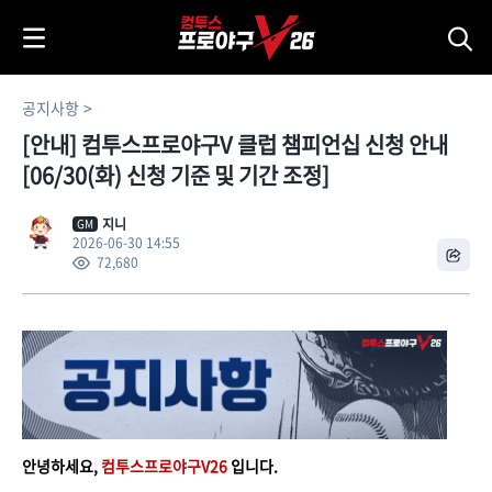
i
p
t
o
공지사항
C
[안내] 컴투스프로야구V 클럽 챔피언십 신청 안내
o
n
[06/30(화) 신청 기준 및 기간 조정]
t
e
지니
GM
2026-06-30 14:55
n
72,680
t
안녕하세요,
컴투스프로야구V26
입니다.