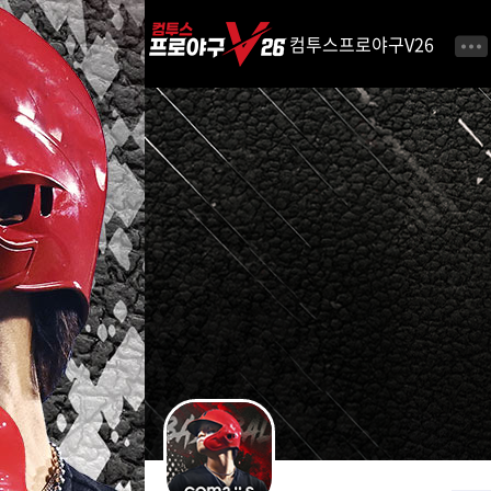
i
p
컴투스프로야구V26
t
o
C
o
n
t
e
n
t