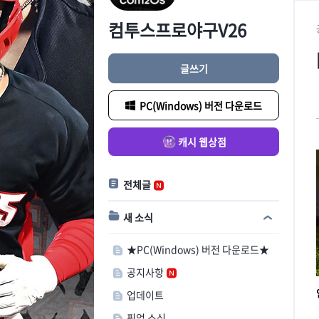
컴투스프로야구V26
글쓰기
PC(Windows) 버전 다운로드
캐시 웹상점
전체글
새 소식
★PC(Windows) 버전 다운로드★
공지사항
업데이트
픽업 소식