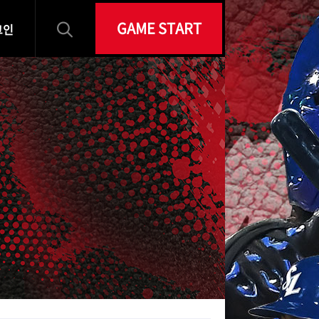
GAME START
그인