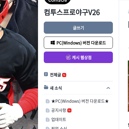
컴투스프로야구V26
글쓰기
PC(Windows) 버전 다운로드
캐시 웹상점
전체글
새 소식
★PC(Windows) 버전 다운로드★
공지사항
업데이트
픽업 소식