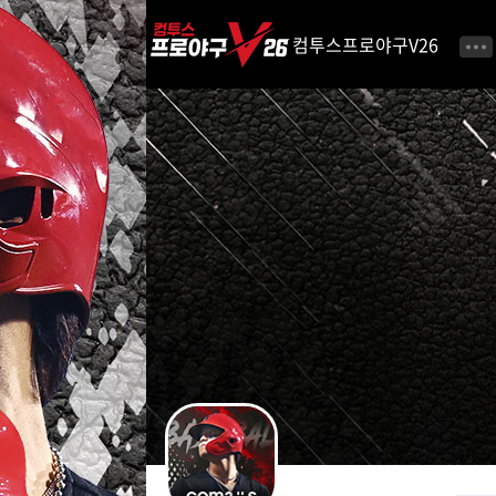
i
p
컴투스프로야구V26
t
o
C
o
n
t
e
n
t