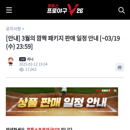
i
p
t
o
공지사항
C
[안내] 3월의 깜짝 패키지 판매 일정 안내 [~03/19
o
n
(수) 23:59]
t
e
지니
GM
2025-03-12 19:34
n
17,063
t
안녕하세요,
컴투스프로야구V25
입니다.