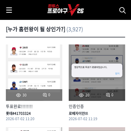
i
p
t
o
[누가 홈런왕이 될 상인가?]
(3,927)
C
o
n
t
e
n
t
0
0
30
20
투표완료!!!!!!!!
인증인증
롯데#41703324
로떼자이얀쓰
2026-07-02 11:20
2026-07-02 11:19