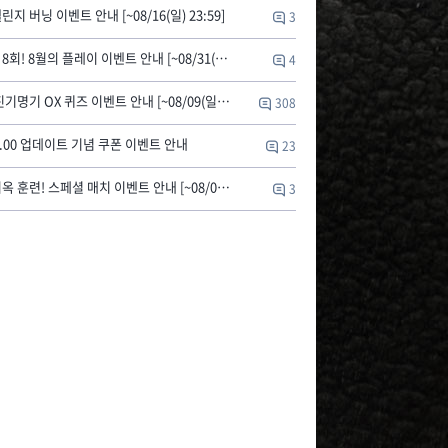
린지 버닝 이벤트 안내 [~08/16(일) 23:59]
3
[이벤트] 약속의 8회! 8월의 플레이 이벤트 안내 [~08/31(월) 23:59]
4
[이벤트] KBO 진기명기 OX 퀴즈 이벤트 안내 [~08/09(일) 23:59]
308
04.00 업데이트 기념 쿠폰 이벤트 안내
23
[이벤트] 여름 지옥 훈련! 스페셜 매치 이벤트 안내 [~08/07(금) 23:59]
3