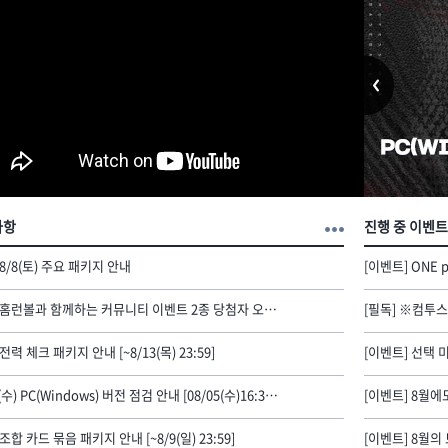
사항
진행 중 이벤트
 8/8(토) 주요 패키지 안내
[안내] 홈런볼과 함께하는 커뮤니티 이벤트 2종 당첨자 오배송 안내
 전력 체크 패키지 안내 [~8/13(목) 23:59]
[이벤트] 선택 미
08/05(수) PC(Windows) 버전 점검 안내 [08/05(수)16:30 점검 종료]
 조합 카드 묶음 패키지 안내 [~8/9(일) 23:59]
[이벤트] 8월의 