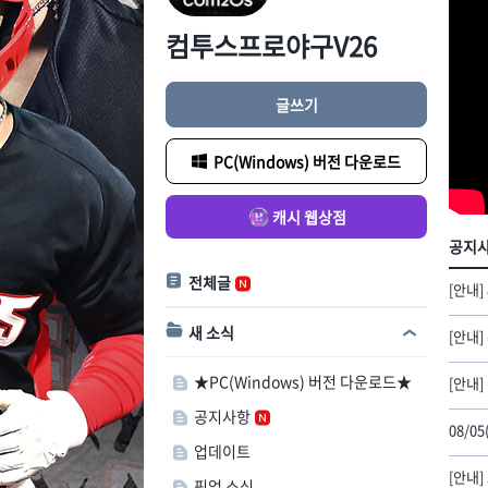
컴투스프로야구V26
글쓰기
PC(Windows) 버전 다운로드
캐시 웹상점
공지
전체글
[안내]
새 소식
★PC(Windows) 버전 다운로드★
[안내]
공지사항
업데이트
[안내]
픽업 소식