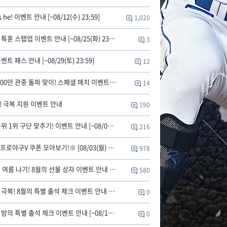
 he! 이벤트 안내 [~08/12(수) 23:59]
1,020
[이벤트] 포지션 특훈 스텝업 이벤트 안내 [~08/25(화) 23:59]
3
트 패스 안내 [~08/29(토) 23:59]
12
[이벤트] KBO 900만 관중 돌파 맞이! 스페셜 매치 이벤트 안내 [~08/14(금) 23:59]
14
! 극복 지원 이벤트 안내
190
[이벤트] 주간 순위 1위 구단 맞추기! 이벤트 안내 [~08/08(토) 18:00]
216
[필독] ※컴투스프로야구V 쿠폰 모아보기!※ [08/03(월) 사용 가능 쿠폰 최신화]
978
[이벤트] 88하게 여름 나기! 8월의 선물 상자 이벤트 안내 [~08/07(금) 23:59]
580
[이벤트] 무더위 극복! 8월의 특별 출석 체크 이벤트 안내 [~08/28(금) 23:59]
0
[이벤트] 한여름 밤의 특별 출석 체크 이벤트 안내 [~08/18(화) 23:59]
0