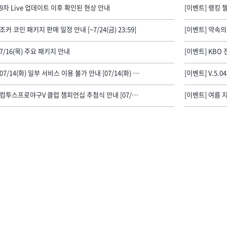
 9차 Live 업데이트 이후 확인된 현상 안내
[이벤트] 랭킹 챌
 조커 코인 패키지 판매 일정 안내 [~7/24(금) 23:59]
 7/16(목) 주요 패키지 안내
[안내] 07/14(화) 일부 서비스 이용 불가 안내 [07/14(화) 14:50 정상화]
[이벤트] V.5.
[안내] 컴투스프로야구V 클럽 챔피언십 추첨식 안내 [07/15 19:07 추첨 결과 대진표 갱신]