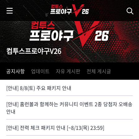
i
p
t
o
C
o
n
컴투스프로야구V26
t
e
n
공지사항
업데이트
자유 게시판
전체 게시글
t
[안내] 8/8(토) 주요 패키지 안내
[안내] 홈런볼과 함께하는 커뮤니티 이벤트 2종 당첨자 오배송
안내
[안내] 전력 체크 패키지 안내 [~8/13(목) 23:59]