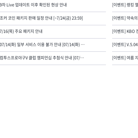
 9차 Live 업데이트 이후 확인된 현상 안내
[이벤트] 랭킹 챌
 조커 코인 패키지 판매 일정 안내 [~7/24(금) 23:59]
 7/16(목) 주요 패키지 안내
[안내] 07/14(화) 일부 서비스 이용 불가 안내 [07/14(화) 14:50 정상화]
[이벤트] V.5.
[안내] 컴투스프로야구V 클럽 챔피언십 추첨식 안내 [07/15 19:07 추첨 결과 대진표 갱신]