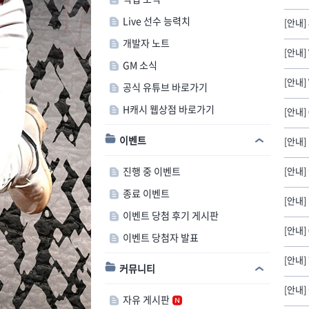
Live 선수 능력치
[안내]
개발자 노트
GM 소식
공식 유튜브 바로가기
H캐시 웹상점 바로가기
[안내]
이벤트
진행 중 이벤트
종료 이벤트
이벤트 당첨 후기 게시판
이벤트 당첨자 발표
[안내]
커뮤니티
자유 게시판