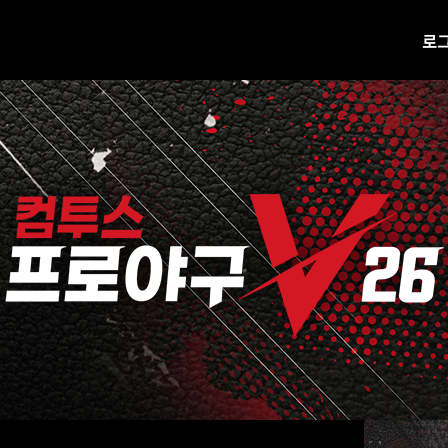
로
공지사항
업데이트
진행 중 이벤트
H캐시 웹상점 바로가기